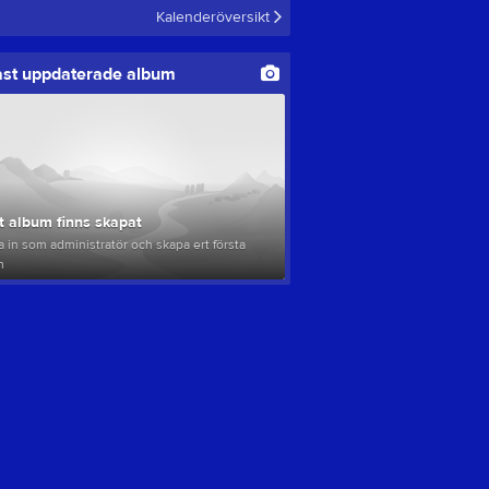
Kalenderöversikt
st uppdaterade album
t album finns skapat
 in som administratör och skapa ert första
m