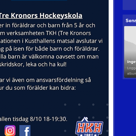
Sena
Inge
Logga
albu