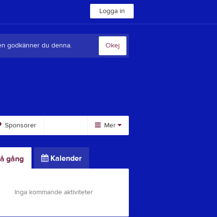
Logga in
sten godkänner du denna.
Okej
Sponsorer
Mer
Huvudmeny
Kalender
å gång
Om klubben
Hyra Kusthallen
Länkar
Inga kommande aktiviteter
Dokument