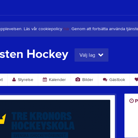
upplevelsen. Läs vår cookiepolicy
här
. Genom att fortsätta använda tjän
sten Hockey
Välj lag
kt
Styrelse
Kalender
Bilder
Gästbok
P