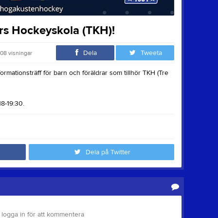
ors Hockeyskola (TKH)!
Dela
Tweeta
108
visningar
ormationsträff för barn och föräldrar som tillhör TKH (Tre
18-19:30.
Dela på Twitter
logga in för att kommentera