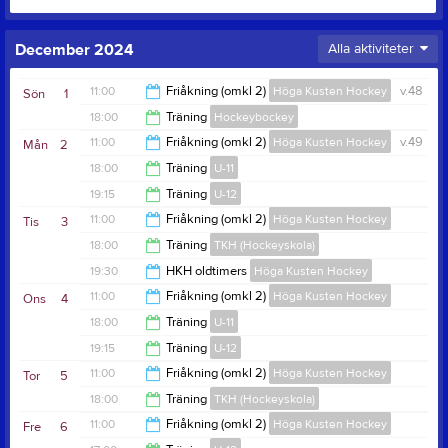
December 2024
Alla aktiviteter
11:00
Friåkning (omkl 2)
Höga Kusten Hockey
v.48
Sön
1
18:00
Träning
Hockeybockey
16:30
11:00
Friåkning (omkl 2)
Höga Kusten Hockey
v.49
Mån
2
19:30
18:00
Träning
U-11
16:00
19:15
Träning
U-12
19:00
11:00
Friåkning (omkl 2)
Höga Kusten Hockey
Tis
3
20:25
18:00
Träning
TKH (Hockeyskola)
16:00
19:30
HKH oldtimers
Höga Kusten Hockey
19:00
11:00
Friåkning (omkl 2)
Höga Kusten Hockey
Ons
4
21:00
18:00
Träning
U-11
16:00
19:15
Träning
U-12
19:00
11:00
Friåkning (omkl 2)
Höga Kusten Hockey
Tor
5
20:25
18:00
Träning
TKH (Hockeyskola)
16:00
11:00
Friåkning (omkl 2)
Höga Kusten Hockey
Fre
6