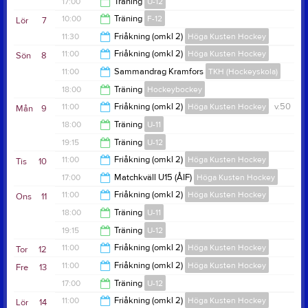
19:00
17:00
Träning
U-12
16:00
10:00
Träning
F-12
Lör
7
18:15
11:30
Friåkning (omkl 2)
Höga Kusten Hockey
11:00
11:00
Friåkning (omkl 2)
Höga Kusten Hockey
Sön
8
16:30
11:00
Sammandrag Kramfors
TKH (Hockeyskola)
16:30
18:00
Träning
Hockeybockey
14:30
11:00
Friåkning (omkl 2)
Höga Kusten Hockey
v.50
Mån
9
19:30
18:00
Träning
U-11
16:00
19:15
Träning
U-12
19:00
11:00
Friåkning (omkl 2)
Höga Kusten Hockey
Tis
10
20:25
17:00
Matchkväll U15 (ÅIF)
Höga Kusten Hockey
16:00
11:00
Friåkning (omkl 2)
Höga Kusten Hockey
Ons
11
22:00
18:00
Träning
U-11
16:00
19:15
Träning
U-12
19:00
11:00
Friåkning (omkl 2)
Höga Kusten Hockey
Tor
12
20:25
11:00
Friåkning (omkl 2)
Höga Kusten Hockey
Fre
13
16:00
17:00
Träning
U-12
16:00
11:00
Friåkning (omkl 2)
Höga Kusten Hockey
Lör
14